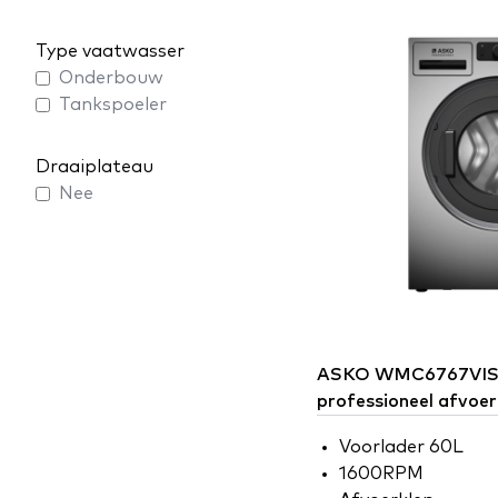
Type vaatwasser
Onderbouw
Tankspoeler
Draaiplateau
Nee
ASKO
WMC6767VIS 
professioneel afvoe
Voorlader 60L
1600RPM