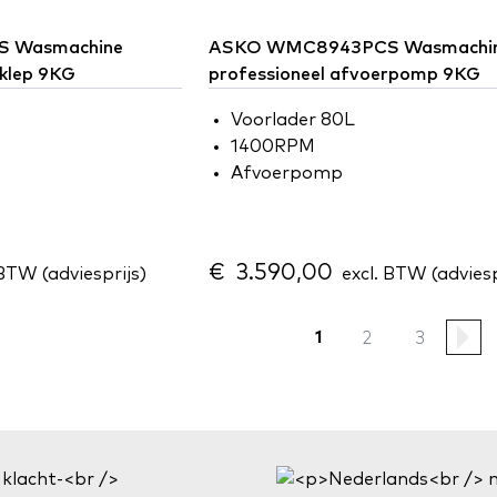
 Wasmachine
ASKO
WMC8943PCS Wasmachi
rklep 9KG
professioneel afvoerpomp 9KG
Voorlader 80L
1400RPM
Afvoerpomp
€ 3.590,00
BTW (adviesprijs)
excl. BTW (adviesp
2
3
1