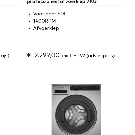
professioneel afvoerklep 7KG
Voorlader 60L
1400RPM
Afvoerklep
€ 2.299,00
ijs)
excl. BTW (adviesprijs)