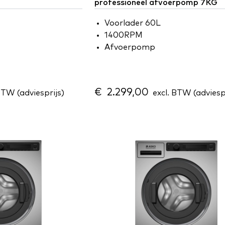
professioneel afvoerpomp 7KG
Voorlader 60L
1400RPM
Afvoerpomp
€ 2.299,00
BTW (adviesprijs)
excl. BTW (adviespr