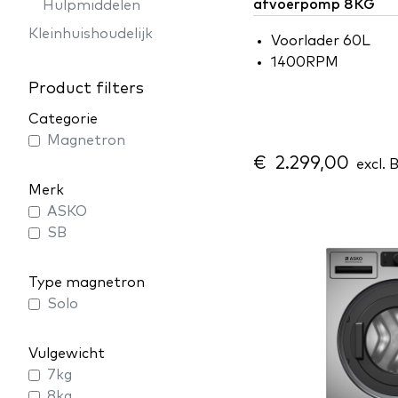
afvoerpomp 8KG
Hulpmiddelen
Kleinhuishoudelijk
Voorlader 60L
1400RPM
Product filters
Categorie
Magnetron
€ 2.299,00
excl. 
Merk
ASKO
SB
Type magnetron
Solo
Vulgewicht
7kg
8kg