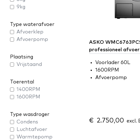
9kg
Type waterafvoer
Afvoerklep
Afvoerpomp
ASKO
WMC6763PCS
professioneel afvo
Plaatsing
Voorlader 60L
Vrijstaand
1600RPM
Afvoerpomp
Toerental
1400RPM
1600RPM
Type wasdroger
€ 2.750,00
excl. 
Condens
Luchtafvoer
Warmtepomp