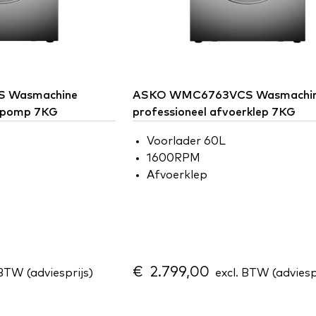
 Wasmachine
ASKO
WMC6763VCS Wasmachi
erpomp 7KG
professioneel afvoerklep 7KG
Voorlader 60L
1600RPM
Afvoerklep
€ 2.799,00
BTW (adviesprijs)
excl. BTW (adviesp