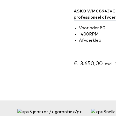
ASKO
WMC8943VCS
professioneel afvoe
Voorlader 80L
1400RPM
Afvoerklep
€ 3.650,00
excl. 