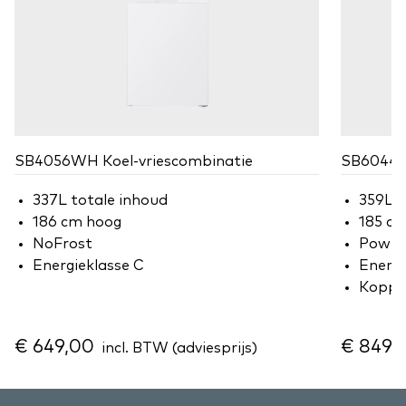
SB4056WH Koel-vriescombinatie
SB6044W
337L totale inhoud
359L 
186 cm hoog
185 c
NoFrost
Power 
Energieklasse C
Energi
Koppe
€ 649,00
€ 849,
incl. BTW (adviesprijs)