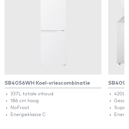
SB4056WH Koel-vriescombinatie
SB4094
337L totale inhoud
420L 
186 cm hoog
Geschi
NoFrost
Superv
Energieklasse C
Energi